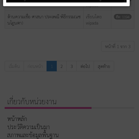
wipada
ด้านความเชื่อ ศาสนา ประเพณี พิธีกรรม(แซ
เขียนโดย
ฮิต: 1194
นโฎนตา)
wipada
หน้าที่ 1 จาก 3
เริ่มต้น
ก่อนหน้า
1
2
3
ต่อไป
สุดท้าย
เกี่ยวกับหน่วยงาน
หน้าหลัก
ประวัติความเป็นมา
สภาพและข้อมูลพื้นฐาน