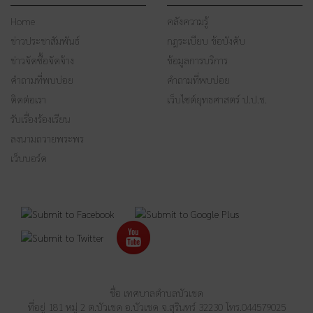
Home
คลังความรู้
ข่าวประชาสัมพันธ์
กฎระเบียบ ข้อบังคับ
ข่าวจัดซื้อจัดจ้าง
ข้อมูลการบริการ
คำถามที่พบบ่อย
คำถามที่พบบ่อย
ติดต่อเรา
เว็บไซต์ยุทธศาสตร์ ป.ป.ช.
รับเรื่องร้องเรียน
ลงนามถวายพระพร
เว็บบอร์ด
ชื่อ เทศบาลตำบลบัวเชด
ที่อยู่ 181 หมู่ 2 ต.บัวเชด อ.บัวเชด จ.สุรินทร์ 32230 โทร.044579025