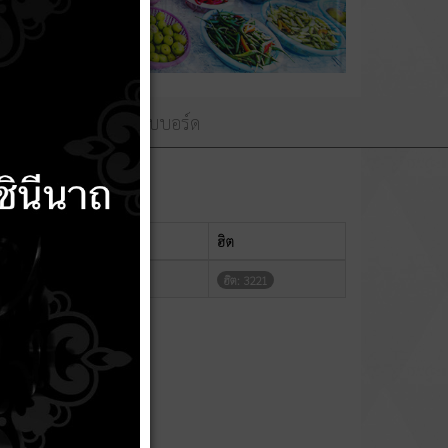
ามถวายพระพร
เว็บบอร์ด
แสดง
#
ฮิต
ฮิต: 3221