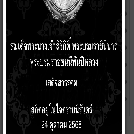
พ.ศ.2567
Phakhaon
ประชุมการขับเคลื่อนนโยบาย No gift Policy
เขียนโดย
ฮิต: 3424
พนักงานเทศบาลตำบลบัวเชด
Phakhaon
บันทึกข้อความแจ้งเวียน ประกาศนโยบาย No
เขียนโดย
ฮิต: 3809
Gift Policy
Phakhaon
คำสั่งแต่งตั้งคณะกรรมการประเมินจริยธรรม
เขียนโดย
ฮิต: 4388
Phakhaon
คำสั่งจัดตั้งทีมให้คำปรึกษาจริยธรรม
เขียนโดย
ฮิต: 4626
Phakhaon
แนวปฏิบัติตนทางจริยธรรม Dos & Don'ts
เขียนโดย
ฮิต: 4371
Phakhaon
โครงการฝึกอบรมคุณธรรมและจริยธรรม
เขียนโดย
ฮิต: 4409
สำหรับคณะบริหาร ข้าราชการและพนักงาน
Phakhaon
เทศบาล