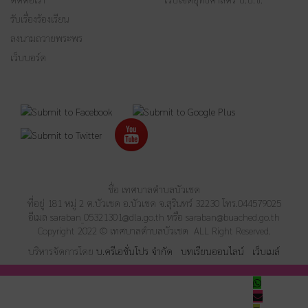
รับเรื่องร้องเรียน
ลงนามถวายพระพร
เว็บบอร์ด
ชื่อ เทศบาลตำบลบัวเชด
ที่อยู่ 181 หมู่ 2 ต.บัวเชด อ.บัวเชด จ.สุรินทร์ 32230 โทร.044579025
อีเมล
saraban_05321301@dla.go.th
หรือ
saraban@buached.go.th
Copyright 2022 © เทศบาลตำบลบัวเชด ALL Right Reserved.
บริหารจัดการโดย
บ.ครีเอชั่นโปร จำกัด
บทเรียนออนไลน์
เว็บเมล์