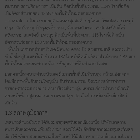
พยาบาล สถานศึกษา ฯลฯ เป็นต้น คิดเป็นพื้นที่ประมาณ 1,049 ไร่ หรือคิด
เป็นอัตราส่วนร้อยละ 13.98 ของพื้นที่ทั้งหมดของเทศบาล
– ศาสนสถาน ตั้งกระจายอยู่ตามแหล่งชุมชนต่าง ๆ ได้แก่ วัดแสงสว่างราษฎร์
บำรุง , วัดบัวราษฎร์บำรุงสุทธิธาราม , วัดกลางบัวเชด , สำนักสงฆ์ศักดิ์ศรี
ศรัทธาราม และวัดบ้านพรสุข คิดเป็นพื้นที่ประมาณ 115 ไร่ หรือคิดเป็น
อัตราส่วนร้อยละ 1.53 ของพื้นที่ทั้งหมดของเทศบาล
– พื้นน้ำ เทศบาลตำบลบัวเชด มีหนอง คลอง บึง ตามธรรมชาติ และสระเก็บ
กักน้ำซึ่งอยู่ในเขตพื้นที่ จำนวน 137 ไร่ หรือคิดเป็นอัตราส่วนร้อยละ 1.82 ของ
พื้นที่ทั้งหมดของเทศบาล ที่มา : ข้อมูลจากที่ดินอำเภอบัวเชด
นอกจากนี้เทศบาลตำบลบัวเชด มีสภาพพื้นที่เป็นที่ราบสูง คล้ายแอ่งกะทะ
โดยมีสภาพพื้นดินส่วนใหญ่เป็น ดินร่วนปนทราย ซึ่งเหมาะแก่การทำการ
การเกษตรกรรมบางอย่าง เช่น บริเวณที่ราบลุ่ม เหมาะแก่การทำนา บริเวณที่
ดอนหรือที่ราบสูง เหมาะแก่การเพาะปลูก ปอ มันสำปะหลัง หรือเลี้ยงสัตว์
เป็นต้น
1.3 สภาพภูมิอากาศ
เทศบาลตำบลบัวเชด ได้รับลมมรสุมตะวันออกเฉียงเหนือ ได้พัดเอาความ
หนาวเย็นและความแห้งแล้งเข้ามา และยังได้รับอิทธิพลจากลมมรสุมตะวันตก
เฉียงใต้ พัดเอาฝนและความชื้นเข้ามาทำให้มีสภาพอากาศเปลี่ยนแปลงในรอบ