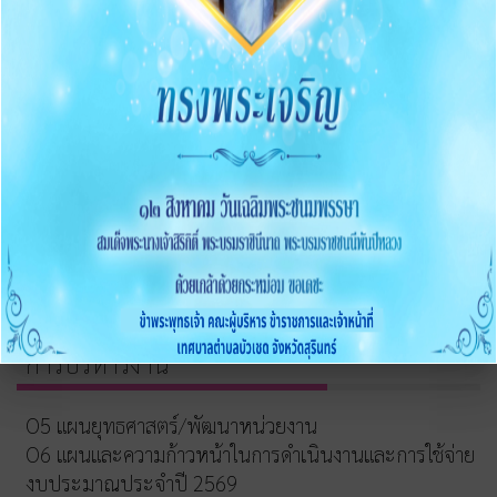
เทศบัญญัติ
แหล่งท่องเที่ยวและภูมิปัญญาท้องถิ่น
งานแผนพัฒนา
Q&A Webbroad
ข้อมูลพื้นฐาน
O1 โครงสร้างและอำนาจหน้าที่
อำนาจหน้าที่
O2 ข้อมูลผู้บริหาร
O3 ข้อมูลการติดต่อ
O4 ข่าวประชาสัมพันธ์
การบริหารงาน
O5 แผนยุทธศาสตร์/พัฒนาหน่วยงาน
O6 แผนและความก้าวหน้าในการดำเนินงานและการใช้จ่าย
งบประมาณประจำปี 2569