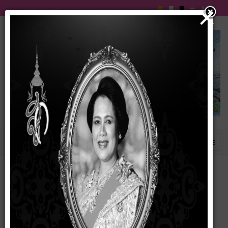
×
ลงนามถวายพระพร
ส่ง