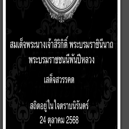
แนวปฏิบัติตนทางจริยธรรม Dos & Don'ts