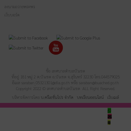
ลงนามถวายพระพร
เว็บบอร์ด
ชื่อ เทศบาลตำบลบัวเชด
ที่อยู่ 181 หมู่ 2 ต.บัวเชด อ.บัวเชด จ.สุรินทร์ 32230 โทร.044579025
อีเมล
saraban_05321301@dla.go.th
หรือ
saraban@buached.go.th
Copyright 2022 © เทศบาลตำบลบัวเชด ALL Right Reserved.
บริหารจัดการโดย
บ.ครีเอชั่นโปร จำกัด
บทเรียนออนไลน์
เว็บเมล์