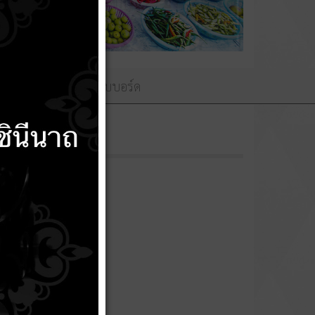
ามถวายพระพร
เว็บบอร์ด