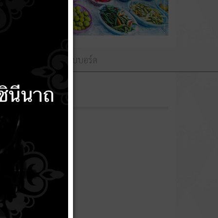
ามถวายพระพร
เว็บบอร์ด
7