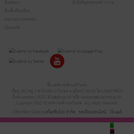
ติดต่อเรา
เว็บไซต์ยุทธศาสตร์ ป.ป.ช.
รับเรื่องร้องเรียน
ลงนามถวายพระพร
เว็บบอร์ด
ชื่อ เทศบาลตำบลบัวเชด
ที่อยู่ 181 หมู่ 2 ต.บัวเชด อ.บัวเชด จ.สุรินทร์ 32230 โทร.044579025
อีเมล
saraban_05321301@dla.go.th
หรือ
saraban@buached.go.th
Copyright 2022 © เทศบาลตำบลบัวเชด ALL Right Reserved.
บริหารจัดการโดย
บ.ครีเอชั่นโปร จำกัด
บทเรียนออนไลน์
เว็บเมล์