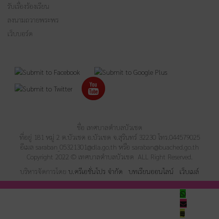
รับเรื่องร้องเรียน
ลงนามถวายพระพร
เว็บบอร์ด
ชื่อ เทศบาลตำบลบัวเชด
ที่อยู่ 181 หมู่ 2 ต.บัวเชด อ.บัวเชด จ.สุรินทร์ 32230 โทร.044579025
อีเมล
saraban_05321301@dla.go.th
หรือ
saraban@buached.go.th
Copyright 2022 © เทศบาลตำบลบัวเชด ALL Right Reserved.
บริหารจัดการโดย
บ.ครีเอชั่นโปร จำกัด
บทเรียนออนไลน์
เว็บเมล์