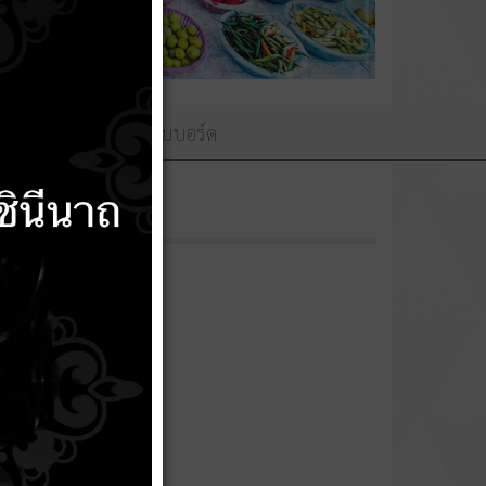
ามถวายพระพร
เว็บบอร์ด