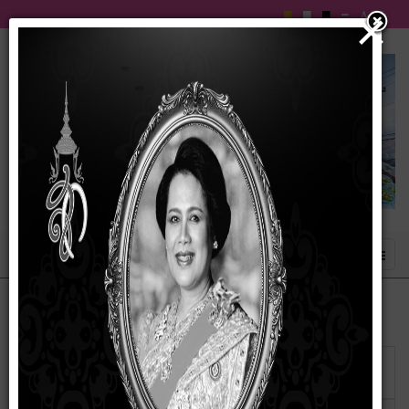
×
แสดง
#
วันเผย
ชื่อ
แพร่