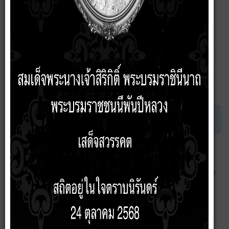
เรารับฟังทุกคำแนะนำ และข้อเสนอ
นี่คือคำอธิบายหัวข้อย่อย
ตั้งกระทู้ใหม่
ฟอรัม
ฟอรัมหลัก
เรารับฟังทุกคำแนะนำ และข้อเสนอ
เวลาที่ใช้ในการสร้างหน้าเว็บ: 0.111 วินาที
ขับเคลื่อนโดย
ระบบฟอรัม Kunena