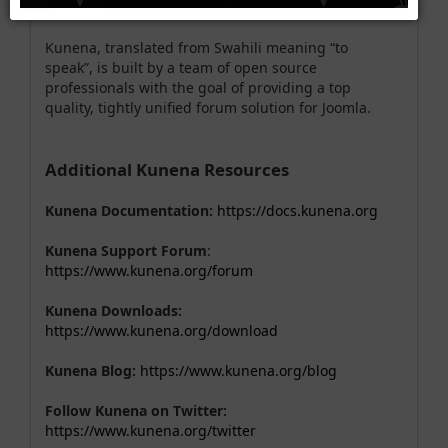
forum needs in Joomla.
Kunena, translated from Swahili meaning “to
speak”, is built by a team of open source
professionals with the goal of providing a top
quality, tightly unified forum solution for Joomla.
Additional Kunena Resources
Kunena Documentation:
https://docs.kunena.org
Kunena Support Forum
:
https://www.kunena.org/forum
Kunena Downloads:
https://www.kunena.org/download
Kunena Blog:
https://www.kunena.org/blog
Follow Kunena on Twitter:
https://www.kunena.org/twitter