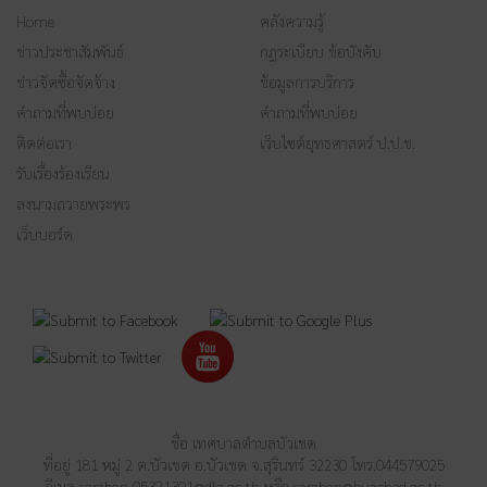
Home
คลังความรู้
ข่าวประชาสัมพันธ์
กฎระเบียบ ข้อบังคับ
ข่าวจัดซื้อจัดจ้าง
ข้อมูลการบริการ
คำถามที่พบบ่อย
คำถามที่พบบ่อย
ติดต่อเรา
เว็บไซต์ยุทธศาสตร์ ป.ป.ช.
รับเรื่องร้องเรียน
ลงนามถวายพระพร
เว็บบอร์ด
ชื่อ เทศบาลตำบลบัวเชด
ที่อยู่ 181 หมู่ 2 ต.บัวเชด อ.บัวเชด จ.สุรินทร์ 32230 โทร.044579025
อีเมล
saraban_05321301@dla.go.th
หรือ
saraban@buached.go.th