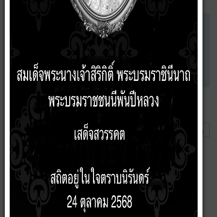
×
ยินดีต้อนรับสู่ ฟอรัม เทศบาลตำบล บัวเชด
อยากรู้จังเลยว่าคุณชอบอะไร รู้จักกับที่นี่ได้อย่างไร และสาเหตุจูงใจอะไร
จึงลงทะเบียนเป็นสมาชิกกับทางเรา ช่วยแจ้งให้เราได้ทราบหน่อยได้ไหม
ยินดีต้อนรับสมาชิกใหม่ทุกท่าน และหวังว่าทางเราจะได้รับใช้คุณเยี่ยงนี้
ตลอดไป
ยินดีต้อนรับสู่ Kunena!
1
2 ปี 8 เดือน ที่ผ่านมา
#1
โดย
admin00
Welcome to Kunena!
Thank you for choosing Kunena for your community