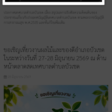
04 สิงหาคม 2569
ประกาศเทศบาลตำบลบัวเชด เรื่อง สรุปผลการรับฟังความคิดเห็นของ
ประชาชนเกี่ยวกับร่างเทศบัญญัติเทศบาลตำบลบัวเชด ตามพระราชบัญญัติ
การสาธารณสุข พ.ศ.2535 และที่แก้ไขเพิ่มเติม
ขอเชิญเที่ยวงานผลไม้และของดีอำเภอบัวเชด
ในระหว่างวันที่ 27-28 มิถุนายน 2569 ณ ด้าน
หน้าตลาดสดเทศบาลตำบลบัวเชด
18 มิถุนายน 2569